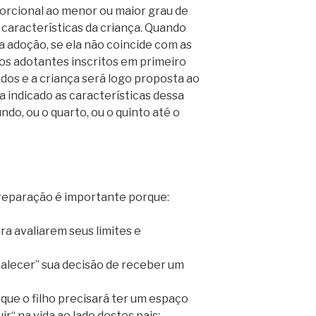
rcional ao menor ou maior grau de
 características da criança. Quando
a adoção, se ela não coincide com as
los adotantes inscritos em primeiro
ados e a criança será logo proposta ao
a indicado as características dessa
ndo, ou o quarto, ou o quinto até o
reparação é importante porque:
a avaliarem seus limites e
talecer” sua decisão de receber um
ue o filho precisará ter um espaço
r“ na vida ao lado destes pais;