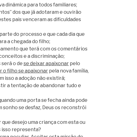
va dinâmica para todos familiares;
tos” dos que já adotaram e ouvirão
estes pais venceram as dificuldades
parte do processo e que cada dia que
ra a chegada do filho;
ntamento que terá com os comentários
econceitos e a discriminação;
 será o de
se deixar apaixonar
pelo
 o filho se apaixonar
pela nova família,
em isso a adoção não existirá;
tir a tentação de abandonar tudo e
 quando uma porta se fecha ainda pode
m sonho se desfaz, Deus os reconstrói
or que desejo uma criança com esta ou
s isso representa?
orma peculiar. Aceitar esta missão de