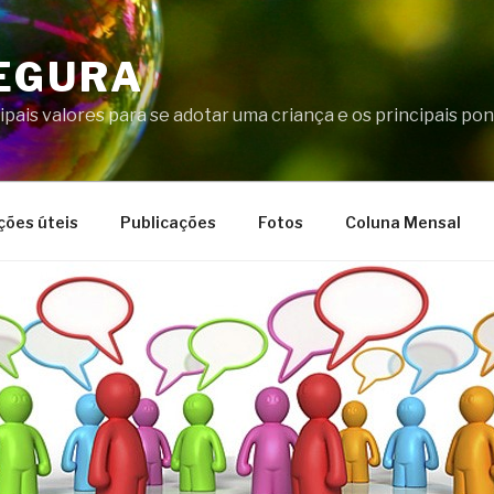
EGURA
ipais valores para se adotar uma criança e os principais p
ções úteis
Publicações
Fotos
Coluna Mensal