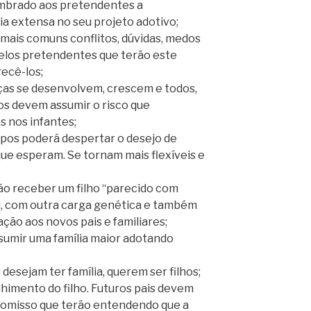
embrado aos pretendentes a
ia extensa no seu projeto adotivo;
mais comuns conflitos, dúvidas, medos
elos pretendentes que terão este
ecê-los;
ças se desenvolvem, crescem e todos,
os devem assumir o risco que
 nos infantes;
pos poderá despertar o desejo de
o que esperam. Se tornam mais flexíveis e
ão receber um filho “parecido com
ida, com outra carga genética e também
ão aos novos pais e familiares;
sumir uma família maior adotando
desejam ter família, querem ser filhos;
lhimento do filho. Futuros pais devem
omisso que terão entendendo que a