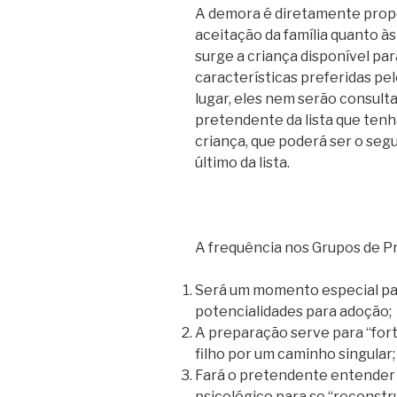
A demora é diretamente propo
aceitação da família quanto às
surge a criança disponível par
características preferidas pe
lugar, eles nem serão consult
pretendente da lista que tenh
criança, que poderá ser o segu
último da lista.
A frequência nos Grupos de P
Será um momento especial par
potencialidades para adoção;
A preparação serve para “for
filho por um caminho singular;
Fará o pretendente entender q
psicológico para se “reconstrui