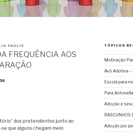
TÓPICOS R
LIA PAULIV
DA FREQUÊNCIA AOS
Motivação Para
PARAÇÃO
Avó Adotiva – 
os
Escola para me
Para Antonell
Adoção e sexu
RASCUNHOS 
tório” dos pretendentes junto ao
Adoção por pe
a-se que alguns chegam meio