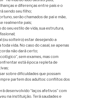
hanças e diferenças entre pais e o
á sendo seu filho;
rtuno, serão chamados de pai e mãe,
se realmente pais;
do seu estilo de vida, sua estrutura,
fissional;
 (ou solteiro) estar desejando a
 toda vida. No caso do casal, se apenas
corda não dará certo;
icológico”, sem exames, mas com
enfrentar está época repleta de
ivas;
ar sobre dificuldades que possam
empre partem dos adultos: conflitos dos
terá desenvolvido “laços afetivos” com
veu na instituição. Terá saudades e