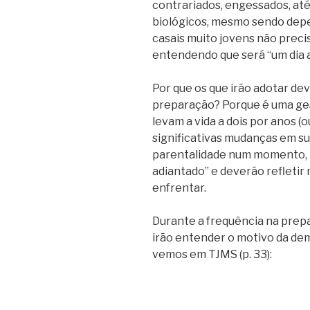
contrariados, engessados, at
biológicos, mesmo sendo depe
casais muito jovens não prec
entendendo que será “um dia 
Por que os que irão adotar de
preparação? Porque é uma ges
levam a vida a dois por anos (
significativas mudanças em su
parentalidade num momento, m
adiantado” e deverão refletir
enfrentar.
Durante a frequência na prep
irão entender o motivo da de
vemos em TJMS (p. 33):