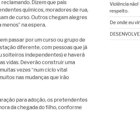
é reclamando. Dizem que pais
Violência não!
ndentes químicos, moradores de rua,
respeito.
isam de curso. Outros chegam alegres
De onde eu vi
a menos” na espera.
DESENVOLVER
vem passar por um curso ou grupo de
tação diferente, com pessoas que já
ou solteiros independentes) e haverá
as vidas. Deverão construir uma
uitas vezes “num ciclo vital
 muitos nas mudanças que irão
aração para adoção, os pretendentes
mora da chegada do filho, conforme