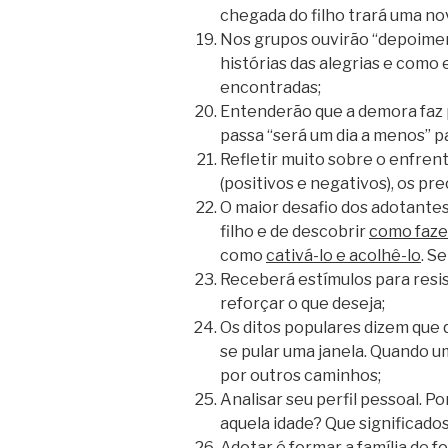
chegada do filho trará uma no
Nos grupos ouvirão “depoimen
histórias das alegrias e como 
encontradas;
Entenderão que a demora faz 
passa “será um dia a menos” pa
Refletir muito sobre o enfre
(positivos e negativos), os pr
O maior desafio dos adotantes
filho e de descobrir
como fazer
como
cativá-lo e acolhê-lo
. S
Receberá estímulos para resis
reforçar o que deseja;
Os ditos populares dizem que
se pular uma janela. Quando u
por outros caminhos;
Analisar seu perfil pessoal. P
aquela idade? Que significado
Adotar é formar a família de f