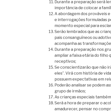
Durante a preparação será l
importância de colocar a famíl
A abordagem dos prováveis e 
e interrogações formuladas p
momento especial para esclar
Serão lembrados que as crian
pais consanguíneos ou adotiv
acompanha as transformações
Durante a preparação nos gru
ampliar a faixa etária do filh
receptivos;
Se conscientizarão que não ir
eles”. Virá com história de v
possuem expectativas em relaç
Poderão analisar se podem as
grupo de irmãos;
As crianças especiais também 
Será a hora de preparar o aco
amadurecer, pensar no compr