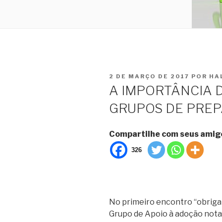
PUBLICADO
2 DE MARÇO DE 2017
POR
HA
EM
A IMPORTÂNCIA 
GRUPOS DE PRE
Compartilhe com seus amig
326
No primeiro encontro “obriga
Grupo de Apoio à adoção not